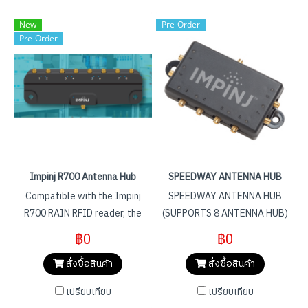
New
Pre-Order
Pre-Order
Impinj R700 Antenna Hub
SPEEDWAY ANTENNA HUB
Compatible with the Impinj
SPEEDWAY ANTENNA HUB
R700 RAIN RFID reader, the
(SUPPORTS 8 ANTENNA HUB)
Impinj R700 antenna hub
฿0
฿0
enables RAIN RFID solutions
สั่งซื้อสินค้า
สั่งซื้อสินค้า
that require multiple read
zones, such as tool tracking
เปรียบเทียบ
เปรียบเทียบ
and smart shelves, to be cost-