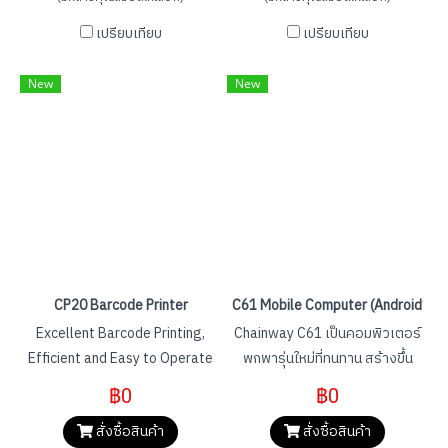
ชิป Impinj E310 และนำเสนอ
(203dpi) / 6ips (300dpi) -
เปรียบเทียบ
เปรียบเทียบ
ประสิทธิภาพการอ่านแท็กเดียวที่
Multiple communication
ยอดเยี่ยม SR160 สามารถอ่าน
interfaces - Automatic
New
New
แท็กต่างๆ ได้อย่างรวดเร็วและ
Printhead Resolution
แม่นยำด้วยช่วงการอ่านสูงสุด
identification
มากกว่า 30 ซม. เครื่องสแกนยัง
รองรับกลไกสแกนบาร์โค้ด
ประสิทธิภาพสูงเพื่อจับบาร์โค้ด
1D/2D ได้หลากหลาย SR160
สามารถใช้กันอย่างแพร่หลายใน
การค้าปลีก สินค้าคงคลัง คลัง
สินค้า โลจิสติกส์ การผลิต ฯลฯ
CP20 Barcode Printer
C61 Mobile Computer (Android11)
Excellent Barcode Printing,
Chainway C61 เป็นคอมพิวเตอร์
Efficient and Easy to Operate
พกพารุ่นใหม่ที่ทนทาน สร้างขึ้น
- Supports Thermal transfer /
ด้วยระบบปฏิบัติการ Android 9.0
฿0
฿0
Direct thermal - Printing
/ 11.0 และโปรเซสเซอร์
สั่งซื้อสินค้า
สั่งซื้อสินค้า
speed is 152mm/s (6ips) -
Qualcomm Octa-Core รองรับ