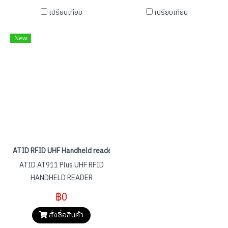
Various interfaces: USB /
แป้นพิมพ์เสริม 27keys / 37keys
เปรียบเทียบ
เปรียบเทียบ
Ethernet / Serial Port / BT /
/ 47keys มีแบตเตอรี่แบบถอดได้
WIFI - Supports printer
6700mAh และการชาร์จอย่าง
New
languages of major brands -
รวดเร็วและมีตัวเลือกทริกเกอร์ที่
Adjustable Mechanism for
จับพร้อมแบตเตอรี่เสริม
Printing Head Pressure
5200mAh รวมถึงอุปกรณ์เสริม
มากมาย และช่วยให้สามารถเลือก
สแกนบาร์โค้ด, RFID, NFC ฯลฯ
ด้วยความสามารถในการรวบรวม
ข้อมูลที่แข็งแกร่งและ WIFI ดูอัล
แบนด์กำลังสูง คอมพิวเตอร์พก
พานี้สามารถตอบสนองการใช้งาน
ATID RFID UHF Handheld reader - AT911 Plus
ในด้านโลจิสติกส์ คลังสินค้า การ
ATID AT911 Plus UHF RFID
ผลิต การค้าปลีก การจัดการ
HANDHELD READER
สินทรัพย์ ฯลฯ ได้อย่างสมบูรณ์
แบบ
฿0
สั่งซื้อสินค้า