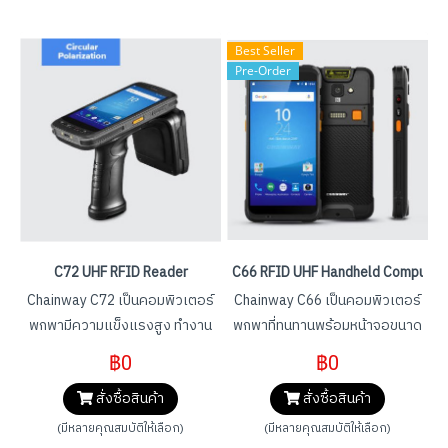
Best Seller
Pre-Order
C72 UHF RFID Reader
C66 RFID UHF Handheld Computer
Chainway C72 เป็นคอมพิวเตอร์
Chainway C66 เป็นคอมพิวเตอร์
พกพามีความแข็งแรงสูง ทำงาน
พกพาที่ทนทานพร้อมหน้าจอขนาด
ด้วยระบบ Android ใช้เครื่อง
ใหญ่และความสามารถในการ
฿0
฿0
Scan ของ Zebra รุ่น SE4750MR
ขยายที่แข็งแกร่ง ใช้ระบบปฏิบัติ
สั่งซื้อสินค้า
สั่งซื้อสินค้า
ให้ความสามารถในการสแกนบาร์
การ Android 9.0 / 11.0 มาพร้อม
โค้ดอันทรงพลังที่มาพร้อมกับช่วง
กับโปรเซสเซอร์ Qualcomm
(มีหลายคุณสมบัติให้เลือก)
(มีหลายคุณสมบัติให้เลือก)