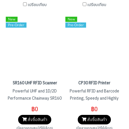
การอ่านตั้งแต่ 4 ม. ถึง 6 ม.
octa-core ด้วยจอแสดงผล
เปรียบเทียบ
เปรียบเทียบ
คอมพิวเตอร์พกพามี
ความละเอียดสูงขนาด 5.5 นิ้ว
โปรเซสเซอร์ Octa-Core และ
ทำงานร่วมกับการสแกนบาร์โค้ด
New
New
แบตเตอรี่ทรงพลัง 8000 mAh
NFC และฟังก์ชันอื่นๆ อุปกรณ์
Pre-Order
Pre-Order
เพื่อตอบสนองความต้องการใน
รองรับการชาร์จอย่างรวดเร็ว
การใช้งานที่เข้มข้น โดยเฉพาะ
และเลื่อน UHF เพื่อการขยายที่ดี
อย่างยิ่งในการจัดการสินทรัพย์
นอกจากนี้ อุปกรณ์ที่ใช้ระบบปฏิบัติ
การขายปลีก คลังสินค้า สินค้า
การ Android 11.0 ยังมีฟังก์ชั่น
คงคลัง เครื่องนุ่งห่ม ค่าทางด่วน
เสริม เช่น การจดจำลายนิ้วมือ
การจัดการกองเรือ การเงิน ฯลฯ
การวัดปริมาตร และ UHF ในตัว
สามารถตอบสนองความต้องกา
รด้านโลจิสติกส์ คลังสินค้า ผลิต
SR160 UHF RFID Scanner
CP30 RFID Printer
ขายปลีก ฯลฯ
Powerful UHF and 1D/2D
Powerful RFID and Barcode
Performance Chainway SR160
Printing, Speedy and Highly
เป็นเครื่องสแกน UHF อันทรง
Secured - Supports Thermal
฿0
฿0
พลังที่รองรับทั้งการสแกน UHF
transfer / Direct thermal - 3.5-
สั่งซื้อสินค้า
สั่งซื้อสินค้า
RFID และ 1D/2D การใช้โมดูล
inch LCD touch screen -
UHF RFID ที่พัฒนาขึ้นเองโดยใช้
Maximum Print Speed: 8ips
(มีหลายคุณสมบัติให้เลือก)
(มีหลายคุณสมบัติให้เลือก)