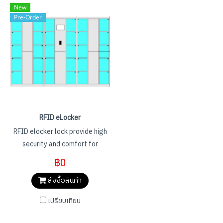
New
Pre-Order
RFID eLocker
RFID elocker lock provide high
security and comfort for
locker using proximity RFID
฿0
carriers (RFID Keycards,
สั่งซื้อสินค้า
wristband,etc.) instead of
uncomfortable keys that
เปรียบเทียบ
require expensive
maintenance.