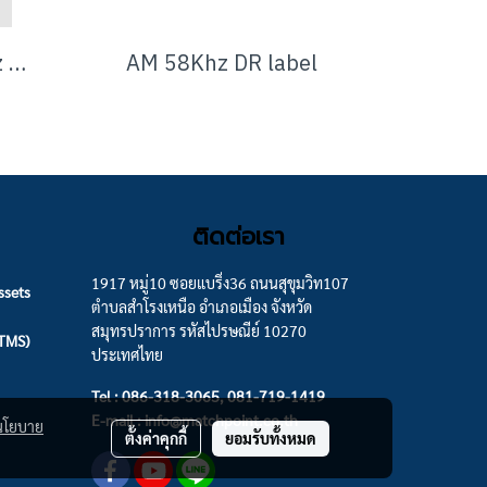
AM-5000A AM 58Khz system
AM 58Khz DR label
ติดต่อเรา
1917 หมู่10 ซอยแบริ่ง36 ถนนสุขุมวิท107
ssets
ตำบลสำโรงเหนือ อำเภอเมือง จังหวัด
สมุทรปราการ รหัสไปรษณีย์ 10270
(TMS)
ประเทศไทย
Tel : 086-318-3065, 081-719-1419
E-mail : info@matchpoint.co.th
นโยบาย
ตั้งค่าคุกกี้
ยอมรับทั้งหมด