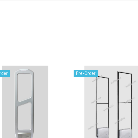
rder
Pre-Order