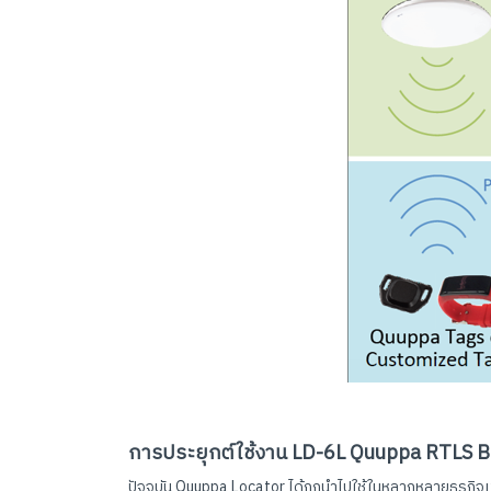
การประยุกต์ใช้งาน LD-6L Quuppa RTLS B
ปัจจุบัน Quuppa Locator ได้ถูกนำไปใช้ในหลากหลายธุรกิจเ