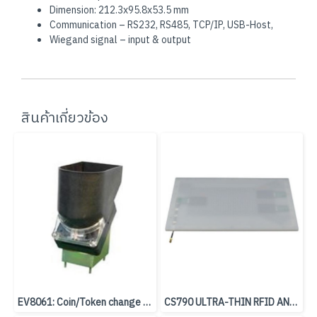
Dimension: 212.3x95.8x53.5 mm
Communication – RS232, RS485, TCP/IP, USB-Host,
Wiegand signal – input & output
สินค้าเกี่ยวข้อง
EV8061: Coin/Token change machine
CS790 ULTRA-THIN RFID ANTENNA - 700x250x6 mm